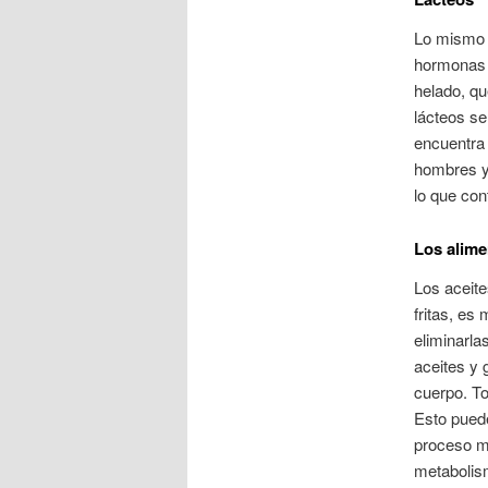
Lo mismo 
hormonas 
helado, q
lácteos se
encuentra
hombres y
lo que con
Los alime
Los aceite
fritas, es
eliminarla
aceites y 
cuerpo. T
Esto puede
proceso me
metabolism