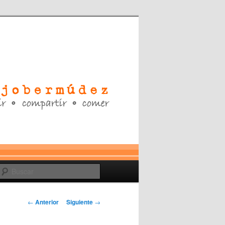
Buscar
Navegación
←
Anterior
Siguiente
→
de