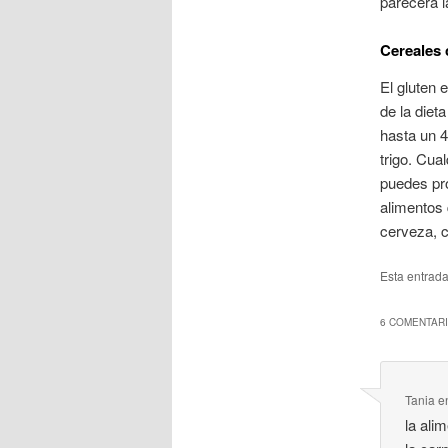
parecerá la
Cereales 
El gluten 
de la diet
hasta un 4
trigo. Cua
puedes pro
alimentos 
cerveza, 
Esta entrad
6 COMENTARI
Tania
e
la ali