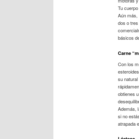
motoras y
Tu cuerpo
Aún más, 
dos o tres
comercial
básicos de
Carne “mi
Con los mé
esteroides
su natural
rápidamen
obtienes u
desequilib
Además, la
si no está
atrapada e
Lácteos