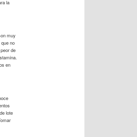
ra la
 son muy
 que no
 peor de
istamina.
os en
noce
entos
de lote
 Tomar