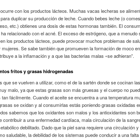
ocurre con los productos lácteos. Muchas vacas lecheras se alimen
para duplicar su producción de leche. Cuando bebes leche (o comes
ueso, etc.) obtienes una dosis de estas hormonas también. El consu
 ha relacionado con el acné. El exceso de estrógeno, que a menudo 
 en los productos lácteos, puede provocar muchos problemas de sal
 mujeres. Se sabe también que promueven la formación de moco en 
tribuye a la inflamación y a que las bacterias malas «se adhieran”.
ntos fritos y grasas hidrogenadas
s que se vuelven a utilizar, como el de la sartén donde se cocinan la
 muy malo, ya que estas grasas son más gruesas y el cuerpo no pue
s tan fácilmente. Cuando el aceite se encuentra a una temperatura muy
grasas se oxidan y al consumirlas estás poniendo grasas oxidadas e
odos sabemos que los oxidantes son malos y los antioxidantes son b
 contribuir a una enfermedad cardíaca, mala circulación de la sangr
tabólico debilitado. Dado que la piel sana requiere una circulación y
o saludable, la debilidad de los sistemas puede conducir a una falta