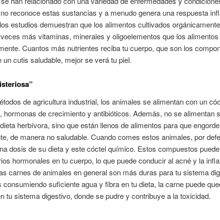
 se han relacionado con una variedad de enfermedades y condiciones
 no reconoce estas sustancias y a menudo genera una respuesta infl
los estudios demuestran que los alimentos cultivados orgánicamente
 veces más vitaminas, minerales y oligoelementos que los alimentos 
mente. Cuantos más nutrientes reciba tu cuerpo, que son los compo
 un cutis saludable, mejor se verá tu piel.
steriosa”
todos de agricultura industrial, los animales se alimentan con un cóc
, hormonas de crecimiento y antibióticos. Además, no se alimentan 
 dieta herbívora, sino que están llenos de alimentos para que engor
te, de manera no saludable. Cuando comes estos animales, por defe
na dosis de su dieta y este cóctel químico. Estos compuestos puede
rios hormonales en tu cuerpo, lo que puede conducir al acné y la infl
s carnes de animales en general son más duras para tu sistema dig
s consumiendo suficiente agua y fibra en tu dieta, la carne puede que
n tu sistema digestivo, donde se pudre y contribuye a la toxicidad.