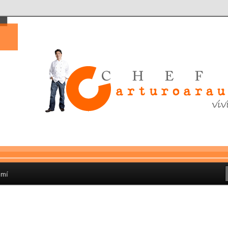
 que he encontrado en la cocina, para transformar y combinar los
los originales
o Bermúdez El empresario
staurantero, de qro al mundo
 mí