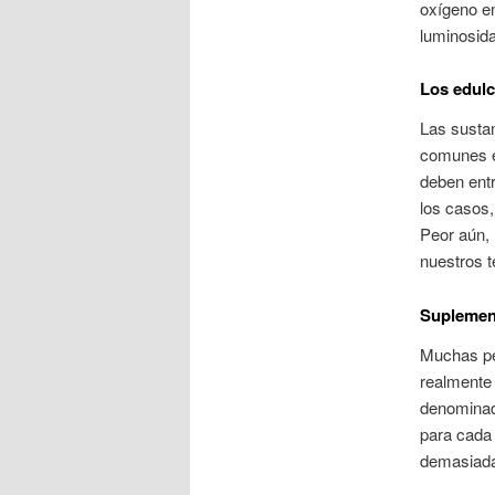
oxígeno en
luminosida
Los edulc
Las sustan
comunes e
deben entr
los casos,
Peor aún,
nuestros t
Suplement
Muchas pe
realmente 
denominado
para cada
demasiada 