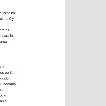
 cuerpo no
del acné y
ngre es
e para la
xinas,
 la
de cortisol
nocido
el, además
nas,
co y
dable