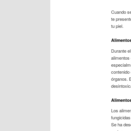
Cuando se t
te present
tu piel.
Alimentos
Durante e
alimentos 
especialme
contenido 
órganos. E
desintoxic
Alimento
Los alimen
fungicidas
Se ha desc