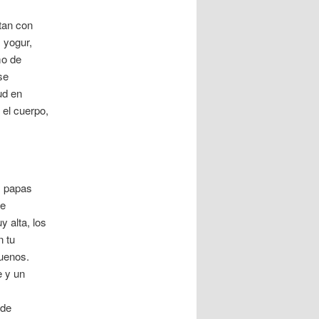
tan con
 yogur,
mo de
se
ud en
el cuerpo,
s papas
de
 alta, los
n tu
uenos.
e y un
 de