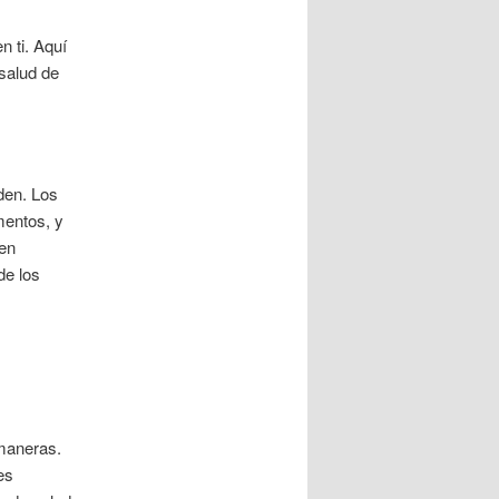
n ti. Aquí
 salud de
den. Los
mentos, y
 en
de los
 maneras.
es