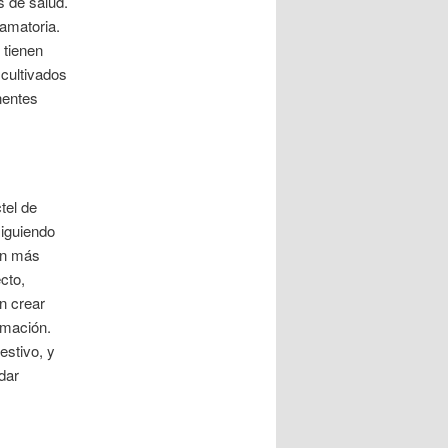
 de salud.
amatoria.
 tienen
cultivados
nentes
tel de
siguiendo
den más
cto,
n crear
amación.
estivo, y
dar