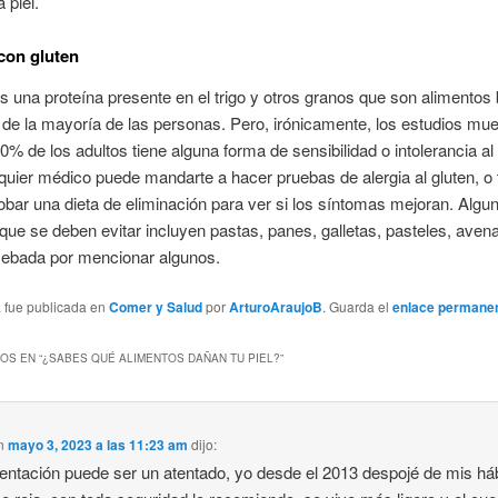
 piel.
con gluten
es una proteína presente en el trigo y otros granos que son alimentos
a de la mayoría de las personas. Pero, irónicamente, los estudios mu
0% de los adultos tiene alguna forma de sensibilidad o intolerancia al 
lquier médico puede mandarte a hacer pruebas de alergia al gluten, 
bar una dieta de eliminación para ver si los síntomas mejoran. Algu
que se deben evitar incluyen pastas, panes, galletas, pasteles, avena
cebada por mencionar algunos.
a fue publicada en
Comer y Salud
por
ArturoAraujoB
. Guarda el
enlace permane
OS EN “
¿SABES QUÉ ALIMENTOS DAÑAN TU PIEL?
”
n
mayo 3, 2023 a las 11:23 am
dijo:
mentación puede ser un atentado, yo desde el 2013 despojé de mis há