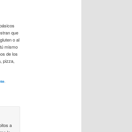
 básicos
estran que
gluten o al
o tú mismo
nos de los
, pizza,
nte
.
bitos a