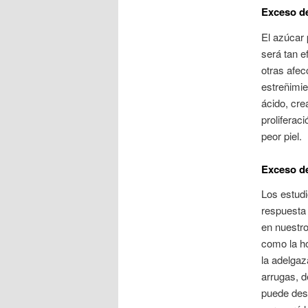
Exceso d
El azúcar 
será tan e
otras afec
estreñimie
ácido, cre
proliferac
peor piel.
Exceso de
Los estudi
respuesta 
en nuestr
como la ho
la adelgaz
arrugas, d
puede desh