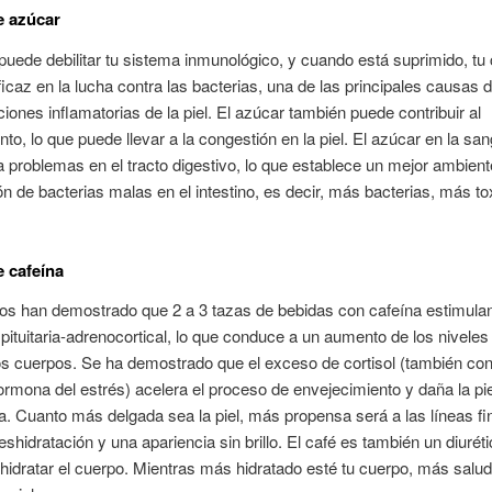
e azúcar
puede debilitar tu sistema inmunológico, y cuando está suprimido, tu
ficaz en la lucha contra las bacterias, una de las principales causas 
ciones inflamatorias de la piel. El azúcar también puede contribuir al
nto, lo que puede llevar a la congestión en la piel. El azúcar en la sa
a problemas en el tracto digestivo, lo que establece un mejor ambient
ión de bacterias malas en el intestino, es decir, más bacterias, más to
 cafeína
os han demostrado que 2 a 3 tazas de bebidas con cafeína estimulan
pituitaria-adrenocortical, lo que conduce a un aumento de los niveles 
os cuerpos. Se ha demostrado que el exceso de cortisol (también co
rmona del estrés) acelera el proceso de envejecimiento y daña la pi
a. Cuanto más delgada sea la piel, más propensa será a las líneas fi
eshidratación y una apariencia sin brillo. El café es también un diuréti
idratar el cuerpo. Mientras más hidratado esté tu cuerpo, más salu