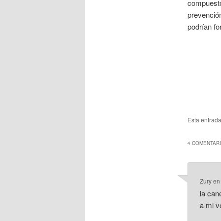
compuestos
prevención
podrían fo
Esta entrad
4 COMENTARI
Zury
e
la can
a mi ve