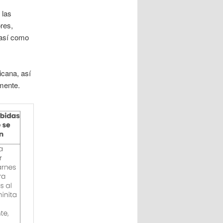
 las
res,
 así como
icana, así
mente.