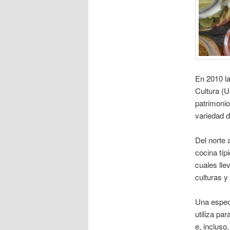
En 2010 la
Cultura (U
patrimonio
variedad d
Del norte 
cocina típ
cuales lle
culturas y
Una especi
utiliza pa
e, incluso