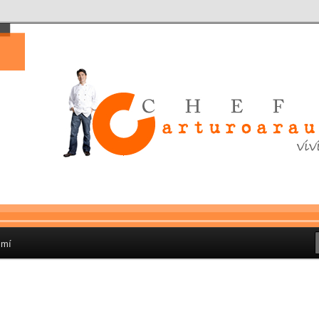
 que he encontrado en la cocina, para transformar y combinar los
los originales
o Bermúdez El empresario
staurantero, de qro al mundo
 mí