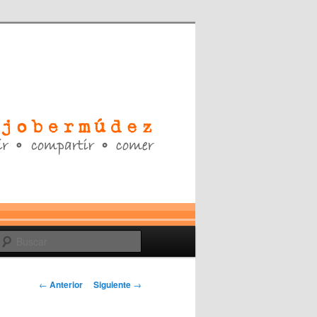
Buscar
Navegación
←
Anterior
Siguiente
→
de