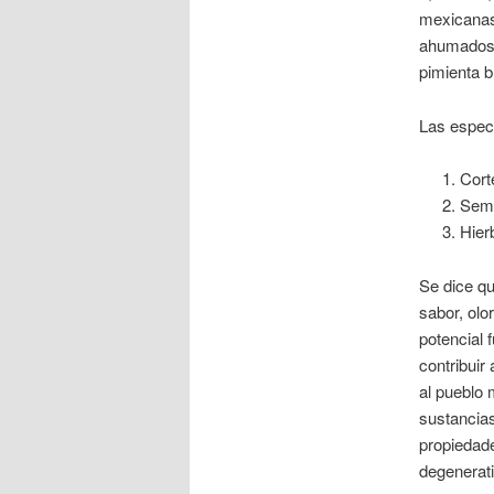
mexicanas 
ahumados),
pimienta b
Las especi
Cort
Semi
Hier
Se dice qu
sabor, olo
potencial 
contribuir
al pueblo 
sustancias
propiedade
degenerat