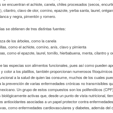
se encuentran el achiote, canela, chiles procesados (secos, encurt
 cilantro, clavo de olor, comino, epazote, yerba santa, laurel, orégano
lanca y negra, pimentón y romero.
as se obtienen de tres distintas fuentes:
eza de los árboles, como la canela
llas, como el achiote, comino, anís, clavo y pimienta
bas, como el epazote, laurel, tomillo, hierbabuena, menta, cilantro y 
e las especias son alimentos funcionales, pues así como pueden apo
r y color a los platillos, también proporcionan numerosos fitoquímico
funcional a la salud de quien las consume, muchos de los cuales pue
 a la prevención de varias enfermedades crónicas no transmisibles q
mexicano. Un grupo de estos compuestos son los polifenólicos (CPF)
 biológicamente activas que, desde un punto de vista nutricional, tie
s antioxidantes asociadas a un papel protector contra enfermedades
ivas, como enfermedades cardiovasculares y diabetes, además del 