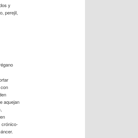
idos y
, perejil,
orégano
rtar
s con
den
ue aquejan
,
nen
 crónico-
cáncer.