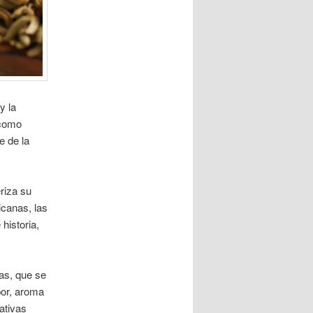
y la
 como
e de la
riza su
icanas, las
historia,
as, que se
bor, aroma
ativas