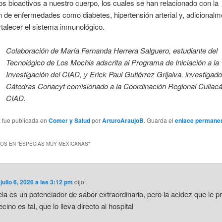
 bioactivos a nuestro cuerpo, los cuales se han relacionado con la
 de enfermedades como diabetes, hipertensión arterial y, adicionalm
rtalecer el sistema inmunológico.
Colaboración de María Fernanda Herrera Salguero, estudiante del
Tecnológico de Los Mochis adscrita al Programa de Iniciación a la
Investigación del CIAD, y Erick Paul Gutiérrez Grijalva, investigado
Cátedras Conacyt comisionado a la Coordinación Regional Culiacá
CIAD.
a fue publicada en
Comer y Salud
por
ArturoAraujoB
. Guarda el
enlace permane
OS EN “
ESPECIAS MUY MEXICANAS
”
n
julio 6, 2026 a las 3:12 pm
dijo:
ela es un potenciador de sabor extraordinario, pero la acidez que le 
cino es tal, que lo lleva directo al hospital