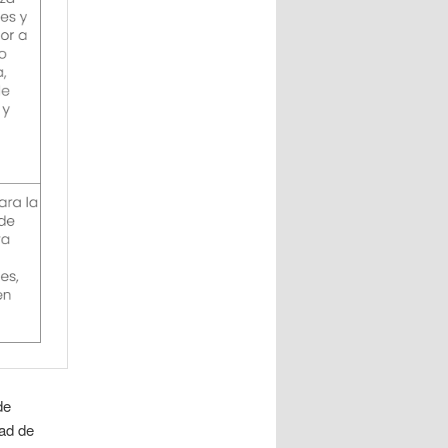
de
dad de