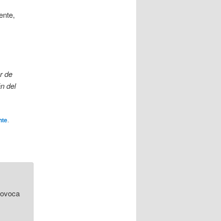
ente,
r de
n del
nte
.
provoca