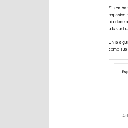
Sin embarg
especias e
obedece a 
a la canti
En la sigu
como sus 